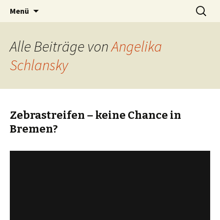
Zum
Suchen
BREMENIZE
Menü
Inhalt
nach:
springen
Alle Beiträge von
Angelika
Schlansky
Zebrastreifen – keine Chance in
Bremen?