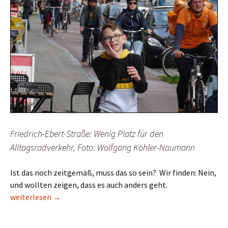
Friedrich-Ebert-Straße: Wenig Platz für den
Alltagsradverkehr, Foto: Wolfgang Köhler-Naumann
Ist das noch zeitgemäß, muss das so sein?
Wir finden: Nein,
und wollten zeigen, dass es auch anders geht.
Parking Day: Bremer Verkehrshölle wird zivilisiert
weiterlesen
→