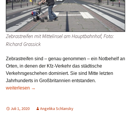
Zebrastreifen mit Mittelinsel am Hauptbahnhof, Foto:
Richard Grassick
Zebrastreifen sind – genau genommen – ein Notbehelf an
Orten, in denen der Kfz-Verkehr das städtische
Verkehrsgeschehen dominiert. Sie sind Mitte letzten
Jahrhunderts in Großbritannien entstanden.
Zebrastreifen – keine Chance in Bremen?
weiterlesen
→
Juli 1, 2020
Angelika Schlansky