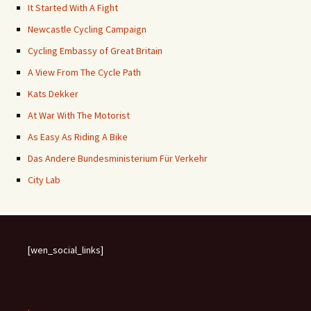
It Started With A Fight
Newcastle Cycling Campaign
Cycling Embassy of Great Britain
A View From The Cycle Path
Kats Dekker
At War With The Motorist
As Easy As Riding A Bike
Das Andere Bundesministerium Für Verkehr
City Lab
[wen_social_links]