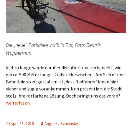
Die „neue“ Parkallee, halb in Rot, Foto: Beatrix
Wupperman
Viel zu lange wurde darüber diskutiert und verhandelt, wie
ein ca. 500 Meter langes Teilstück zwischen „Am Stern“ und
Bahnlinie so zu gestalten ist, dass Radfahrer*innen hier
sicher und zügig vorankommen. Nun präsentiert die Stadt
stolz ihre rotfarbene Lösung. Doch bringt uns das voran?
Parkallee in Bremen: Ein Schuss in den Ofen
weiterlesen
→
April 23, 2019
Angelika Schlansky