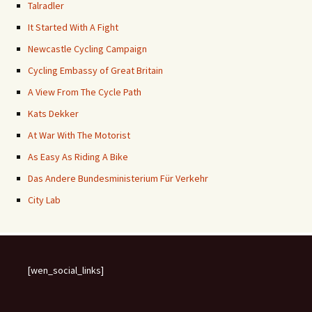
Talradler
It Started With A Fight
Newcastle Cycling Campaign
Cycling Embassy of Great Britain
A View From The Cycle Path
Kats Dekker
At War With The Motorist
As Easy As Riding A Bike
Das Andere Bundesministerium Für Verkehr
City Lab
[wen_social_links]