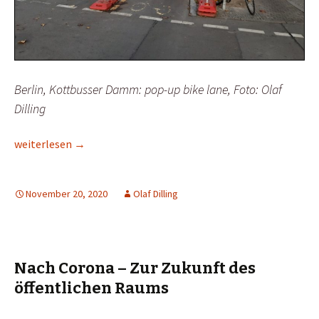
Berlin, Kottbusser Damm: pop-up bike lane, Foto: Olaf
Dilling
Bremer Protected Bike Lanes: Geht nich gib’s nich!
weiterlesen
→
November 20, 2020
Olaf Dilling
Nach Corona – Zur Zukunft des
öffentlichen Raums