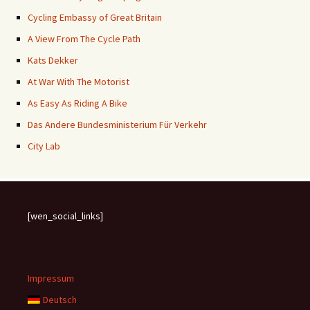
Cycling Embassy of Great Britain
A View From The Cycle Path
Kats Dekker
At War With The Motorist
As Easy As Riding A Bike
Das Andere Bundesministerium Für Verkehr
City Lab
[wen_social_links]
Impressum
Deutsch