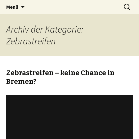
Zum
Suchen
BREMENIZE
Menü
Inhalt
nach:
springen
Archiv der Kategorie:
Zebrastreifen
Zebrastreifen – keine Chance in
Bremen?