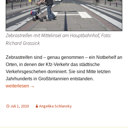
Zebrastreifen mit Mittelinsel am Hauptbahnhof, Foto:
Richard Grassick
Zebrastreifen sind – genau genommen – ein Notbehelf an
Orten, in denen der Kfz-Verkehr das städtische
Verkehrsgeschehen dominiert. Sie sind Mitte letzten
Jahrhunderts in Großbritannien entstanden.
Zebrastreifen – keine Chance in Bremen?
weiterlesen
→
Juli 1, 2020
Angelika Schlansky