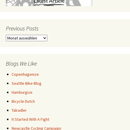
Previous Posts
Previous
Posts
Blogs We Like
Copenhagenize
Seattle Bike Blog
Hamburgize
Bicycle Dutch
Talradler
It Started With A Fight
Newcastle Cycling Campaign