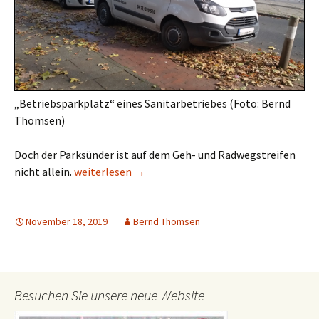
„Betriebsparkplatz“ eines Sanitärbetriebes (Foto: Bernd
Thomsen)
Doch der Parksünder ist auf dem Geh- und Radwegstreifen
Abenteuer Tramhaltestelle
nicht allein.
weiterlesen
→
November 18, 2019
Bernd Thomsen
Besuchen Sie unsere neue Website