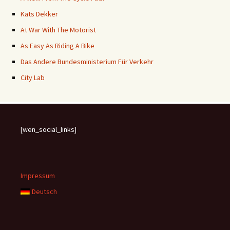
Kats Dekker
At War With The Motorist
As Easy As Riding A Bike
Das Andere Bundesministerium Für Verkehr
City Lab
[wen_social_links]
Impressum
Deutsch