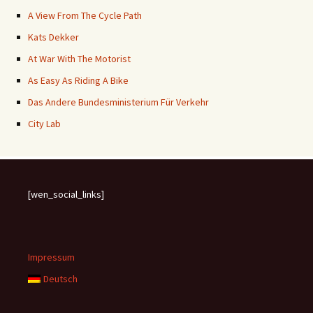
A View From The Cycle Path
Kats Dekker
At War With The Motorist
As Easy As Riding A Bike
Das Andere Bundesministerium Für Verkehr
City Lab
[wen_social_links]
Impressum
Deutsch