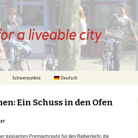
ZE
Schwerpunkte
Deutsch
Bremen
Fahrradgeschichte
men: Ein Schuss in den Ofen
sky
Bürgerinitiativen
ut?
Infrastruktur
Fahrradstraße
Beiträge
iner geplanten Premiumroute für den Radverkehr, die
Stadtentwicklung
Parken
Lebensqualität