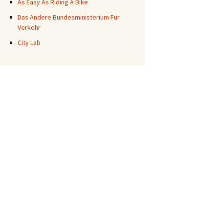
As Easy As Riding A Bike
Das Andere Bundesministerium Für
Verkehr
City Lab