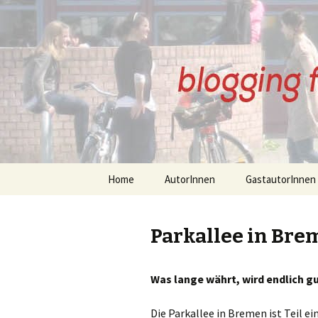
BREMENI
Zum
Home
AutorInnen
GastautorInnen
Inhalt
springen
Über Unsere AutorInnen
Über Unsere
GastautorInnen
Parkallee in Bre
Anne Kirkham Beiträge
Angelika Schlan
Beiträge
Beatrix Wupperman
Was lange währt, wird endlich g
Beiträge
Bernd Thomsen 
Die Parkallee in Bremen ist Teil e
Gudrun Eickelberg