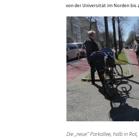
Beiträge
Denis Petri Bei
von der Universität im Norden bis 
Olaf Dilling Beiträge
Katja Leyendec
Beiträge
Richard Grassick Beiträge
Mark Peter Weg
Beiträge
Wolfgang Köhler-
Naumann Beiträge
Tim Birkholz Be
Die „neue“ Parkallee, halb in Ro