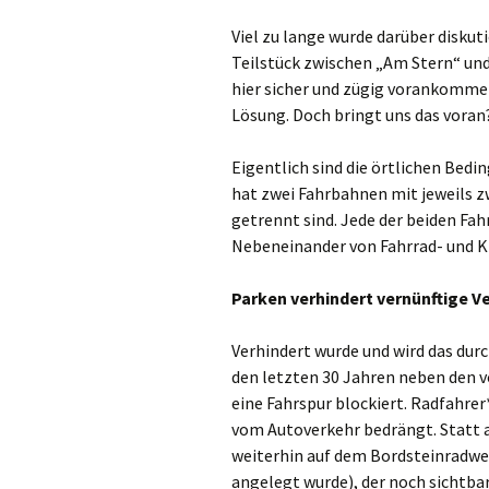
Viel zu lange wurde darüber diskuti
Teilstück zwischen „Am Stern“ und
hier sicher und zügig vorankommen
Lösung. Doch bringt uns das voran
Eigentlich sind die örtlichen Bedi
hat zwei Fahrbahnen mit jeweils zw
getrennt sind. Jede der beiden Fahr
Nebeneinander von Fahrrad- und Kf
Parken verhindert vernünftige
V
Verhindert wurde und wird das durc
den letzten 30 Jahren neben den 
eine Fahrspur blockiert. Radfahrer
vom Autoverkehr bedrängt. Statt a
weiterhin auf dem Bordsteinradwe
angelegt wurde), der noch sichtbar