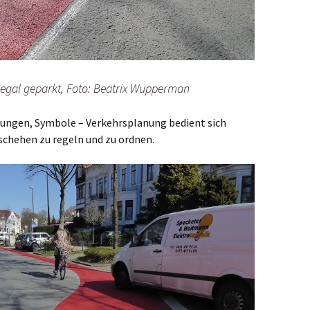
legal geparkt, Foto: Beatrix Wupperman
erungen, Symbole – Verkehrsplanung bedient sich
schehen zu regeln und zu ordnen.