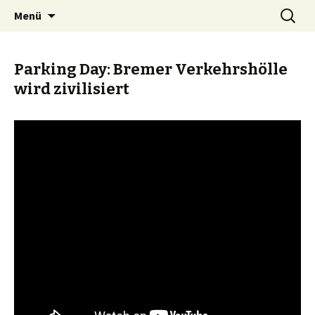
Zum
Suchen
BREMENIZE
Menü
Inhalt
nach:
springen
Parking Day: Bremer Verkehrshölle
wird zivilisiert