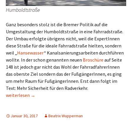
Humboldtstraße
Ganz besonders stolz ist die Bremer Politik auf die
Umgestaltung der Humboldtstraße in eine Fahrradstraße.
Der Umbau erfolgte übrigens nicht, weil die ExpertInnen
diese Straße für die ideale Fahrradstraße hielten, sondern
weil „
Hansewasser
“ Kanalsanierungsarbeiten durchführen
wollte. In der schon genannten neuen
Broschüre
auf Seite
148 ist jedoch gar nicht das Wohl der FahrradfahrerInnen
das oberste Ziel sondern das der FußgängerInnen, es ging
um mehr Raum für FußgängerInnen. Erst dann folgt im
Text: Mehr Sicherheit für den Radverkehr.
Fahrradstraßen in Bremen: Paradebeispiel Humboldtstraße
weiterlesen
→
Januar 30, 2017
Beatrix Wupperman