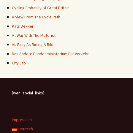
Cycling Embassy of Great Britain
A View From The Cycle Path
Kats Dekker
At War With The Motorist
As Easy As Riding A Bike
Das Andere Bundesministerium Für Verkehr
City Lab
[wen_social_links]
Impressum
Deutsch