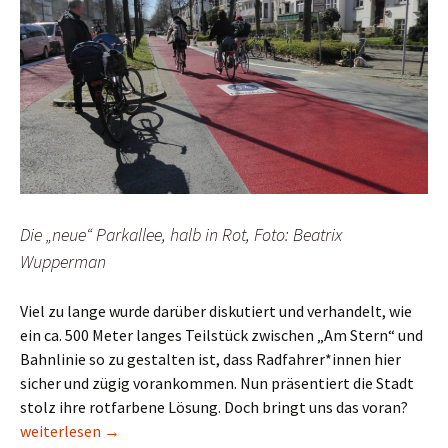
Die „neue“ Parkallee, halb in Rot, Foto: Beatrix
Wupperman
Viel zu lange wurde darüber diskutiert und verhandelt, wie
ein ca. 500 Meter langes Teilstück zwischen „Am Stern“ und
Bahnlinie so zu gestalten ist, dass Radfahrer*innen hier
sicher und zügig vorankommen. Nun präsentiert die Stadt
stolz ihre rotfarbene Lösung. Doch bringt uns das voran?
Parkallee in Bremen: Ein Schuss in den Ofen
weiterlesen
→