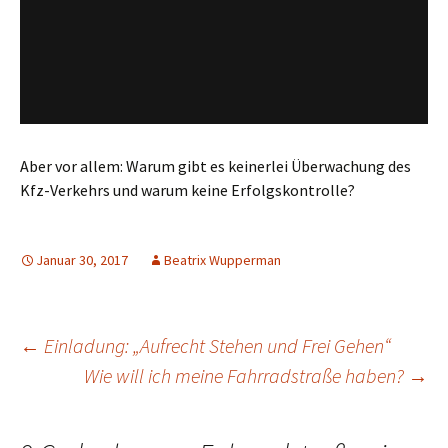
Aber vor allem: Warum gibt es keinerlei Überwachung des
Kfz-Verkehrs und warum keine Erfolgskontrolle?
Januar 30, 2017
Beatrix Wupperman
Beitrags-
←
Einladung: „Aufrecht Stehen und Frei Gehen“
Wie will ich meine Fahrradstraße haben?
→
Navigation