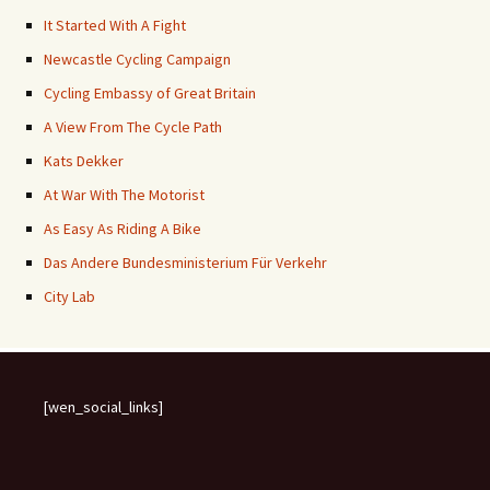
It Started With A Fight
Newcastle Cycling Campaign
Cycling Embassy of Great Britain
A View From The Cycle Path
Kats Dekker
At War With The Motorist
As Easy As Riding A Bike
Das Andere Bundesministerium Für Verkehr
City Lab
[wen_social_links]