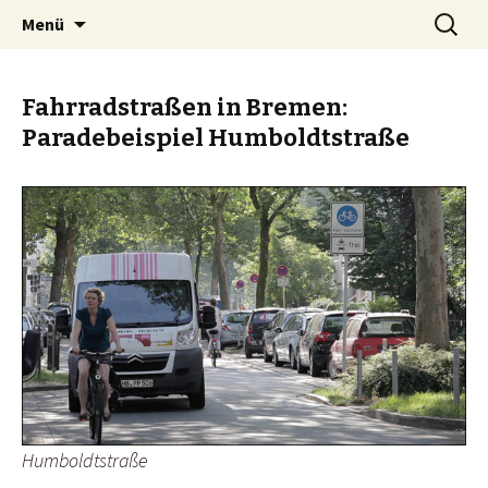
Zum
Suchen
BREMENIZE
Menü
Inhalt
nach:
springen
Fahrradstraßen in Bremen:
Paradebeispiel Humboldtstraße
Humboldtstraße