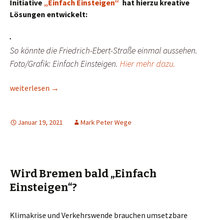
Initiative
„Einfach Einsteigen“
hat hierzu kreative
Lösungen entwickelt:
So könnte die Friedrich-Ebert-Straße einmal aussehen.
Foto/Grafik: Einfach Einsteigen.
Hier mehr dazu.
Friedrich-Ebert-Straße: Kulturwandel gegen das Auto im Kopf
weiterlesen
→
Januar 19, 2021
Mark Peter Wege
Wird Bremen bald „Einfach
Einsteigen“?
Klimakrise und Verkehrswende brauchen umsetzbare