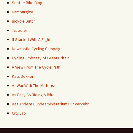
Seattle Bike Blog
Hamburgize
Bicycle Dutch
Talradler
It Started With A Fight
Newcastle Cycling Campaign
Cycling Embassy of Great Britain
A View From The Cycle Path
Kats Dekker
At War With The Motorist
As Easy As Riding A Bike
Das Andere Bundesministerium Für Verkehr
City Lab