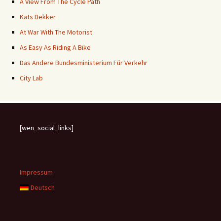
A View From The Cycle Path
Kats Dekker
At War With The Motorist
As Easy As Riding A Bike
Das Andere Bundesministerium Für Verkehr
City Lab
[wen_social_links]
Impressum
Deutsch