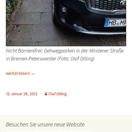
Nicht Barrierefrei: Gehwegparken in der Mindener Straße
in Bremen-Peterswerder (Foto: Olaf Dilling)
Gehwegparken und Barrierefreiheit
weiterlesen
→
Januar 28, 2021
Olaf Dilling
Besuchen Sie unsere neue Website