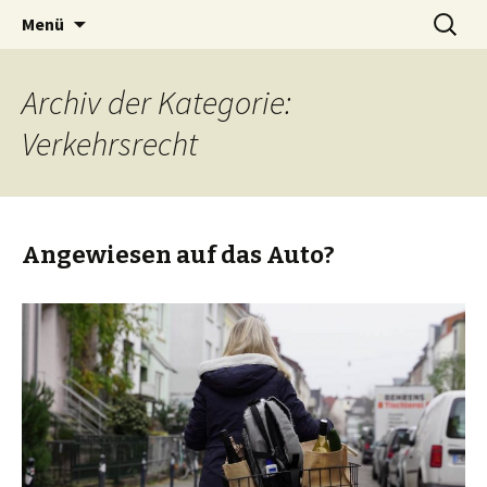
Zum
Suchen
BREMENIZE
Menü
Inhalt
nach:
springen
Archiv der Kategorie:
Verkehrsrecht
Angewiesen auf das Auto?