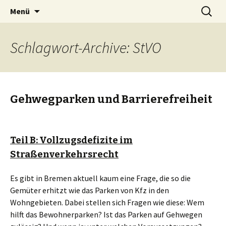
Zum
Suchen
BREMENIZE
Menü
Inhalt
nach:
springen
Schlagwort-Archive: StVO
Gehwegparken und Barrierefreiheit
Teil B: Vollzugsdefizite im
Straßenverkehrsrecht
Es gibt in Bremen aktuell kaum eine Frage, die so die
Gemüter erhitzt wie das Parken von Kfz in den
Wohngebieten. Dabei stellen sich Fragen wie diese: Wem
hilft das Bewohnerparken? Ist das Parken auf Gehwegen