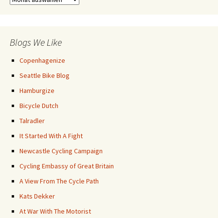
Posts
Blogs We Like
Copenhagenize
Seattle Bike Blog
Hamburgize
Bicycle Dutch
Talradler
It Started With A Fight
Newcastle Cycling Campaign
Cycling Embassy of Great Britain
A View From The Cycle Path
Kats Dekker
At War With The Motorist