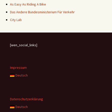
As Easy As Riding A Bike
Das Andere Bundesministerium Für Verkehr
City Lab
[wen_social_links]
Impressum
Deutsch
Datenschutzerklärung
Deutsch