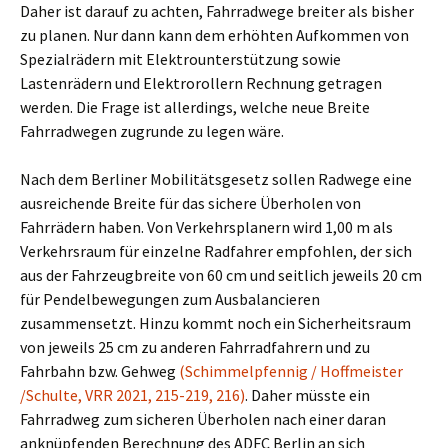
Daher ist darauf zu achten, Fahrradwege breiter als bisher
zu planen. Nur dann kann dem erhöhten Aufkommen von
Spezialrädern mit Elektrounterstützung sowie
Lastenrädern und Elektrorollern Rechnung getragen
werden. Die Frage ist allerdings, welche neue Breite
Fahrradwegen zugrunde zu legen wäre.
Nach dem Berliner Mobilitätsgesetz sollen Radwege eine
ausreichende Breite für das sichere Überholen von
Fahrrädern haben. Von Verkehrsplanern wird 1,00 m als
Verkehrsraum für einzelne Radfahrer empfohlen, der sich
aus der Fahrzeugbreite von 60 cm und seitlich jeweils 20 cm
für Pendelbewegungen zum Ausbalancieren
zusammensetzt. Hinzu kommt noch ein Sicherheitsraum
von jeweils 25 cm zu anderen Fahrradfahrern und zu
Fahrbahn bzw. Gehweg
(Schimmelpfennig / Hoffmeister
/Schulte, VRR 2021, 215-219, 216)
. Daher müsste ein
Fahrradweg zum sicheren Überholen nach einer daran
anknüpfenden Berechnung des ADFC Berlin an sich