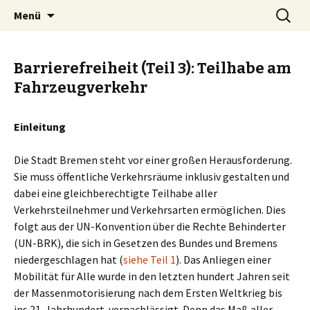
Zum
Suchen
BREMENIZE
Menü
Inhalt
nach:
springen
Barrierefreiheit (Teil 3): Teilhabe am
Fahrzeugverkehr
Einleitung
Die Stadt Bremen steht vor einer großen Herausforderung.
Sie muss öffentliche Verkehrsräume inklusiv gestalten und
dabei eine gleichberechtigte Teilhabe aller
Verkehrsteilnehmer und Verkehrsarten ermöglichen. Dies
folgt aus der UN-Konvention über die Rechte Behinderter
(UN-BRK), die sich in Gesetzen des Bundes und Bremens
niedergeschlagen hat (
siehe Teil 1
). Das Anliegen einer
Mobilität für Alle wurde in den letzten hundert Jahren seit
der Massenmotorisierung nach dem Ersten Weltkrieg bis
ins 21. Jahrhundert vernachlässigt. Denn das Maß aller