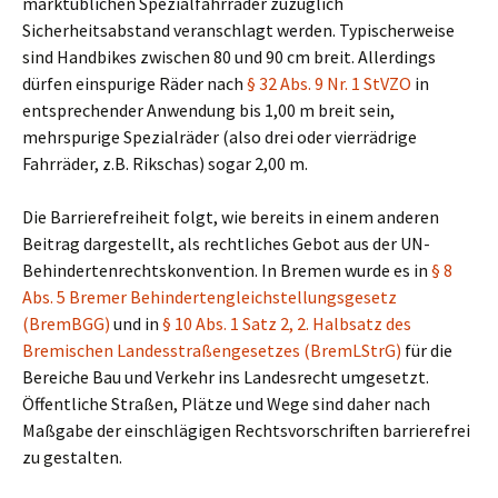
marktüblichen Spezialfahrräder zuzüglich
Sicherheitsabstand veranschlagt werden. Typischerweise
sind Handbikes zwischen 80 und 90 cm breit. Allerdings
dürfen einspurige Räder nach
§ 32 Abs. 9 Nr. 1 StVZO
in
entsprechender Anwendung bis 1,00 m breit sein,
mehrspurige Spezialräder (also drei oder vierrädrige
Fahrräder, z.B. Rikschas) sogar 2,00 m.
Die Barrierefreiheit folgt, wie bereits in einem anderen
Beitrag dargestellt, als rechtliches Gebot aus der UN-
Behindertenrechtskonvention. In Bremen wurde es in
§ 8
Abs. 5 Bremer Behindertengleichstellungsgesetz
(BremBGG)
und in
§ 10 Abs. 1 Satz 2, 2. Halbsatz des
Bremischen Landesstraßengesetzes (BremLStrG)
für die
Bereiche Bau und Verkehr ins Landesrecht umgesetzt.
Öffentliche Straßen, Plätze und Wege sind daher nach
Maßgabe der einschlägigen Rechtsvorschriften barrierefrei
zu gestalten.