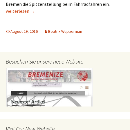
Bremen die Spitzenstellung beim Fahrradfahren ein.
Kennen Sie Bremen?
weiterlesen
→
August 29, 2016
Beatrix Wupperman
Besuchen Sie unsere neue Website
Visit Our New Website