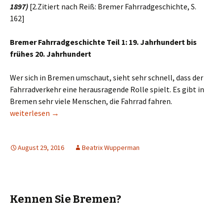
1897)
[2.
Zitiert nach Reiß: Bremer Fahrradgeschichte, S.
162]
Bremer Fahrradgeschichte Teil 1: 19. Jahrhundert bis
frühes 20. Jahrhundert
Wer sich in Bremen umschaut, sieht sehr schnell, dass der
Fahrradverkehr eine herausragende Rolle spielt. Es gibt in
Bremen sehr viele Menschen, die Fahrrad fahren.
Fahrradfahren in Bremen – Die Ersten Jahre
weiterlesen
→
August 29, 2016
Beatrix Wupperman
Kennen Sie Bremen?