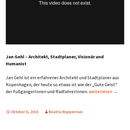
Jan Gehl – Architekt, Stadtplaner, Visionär und
Humanist
Jan Gehl ist ein erfahrener Architekt und Stadtplaner aus
Kopenhagen, der heute so etwas ist wie der „Gute Geist“
Jan Gehl – Städte f
der FußgängerInnen und RadfahrerInnen.
weiterlesen
→
Oktober 6, 2016
Beatrix Wupperman