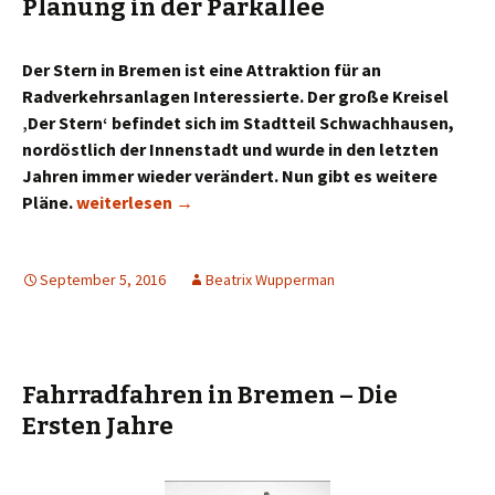
Planung in der Parkallee
Der Stern in Bremen ist eine Attraktion für an
Radverkehrsanlagen Interessierte. Der große Kreisel
‚Der Stern‘ befindet sich im Stadtteil Schwachhausen,
nordöstlich der Innenstadt und wurde in den letzten
Jahren immer wieder verändert. Nun gibt es weitere
Ein Schelm, wer Böses denkt: Listige Planung in der 
Pläne.
weiterlesen
→
September 5, 2016
Beatrix Wupperman
Fahrradfahren in Bremen – Die
Ersten Jahre