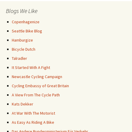
Blogs We Like
Copenhagenize
Seattle Bike Blog
Hamburgize
Bicycle Dutch
Talradler
It Started With A Fight
Newcastle Cycling Campaign
Cycling Embassy of Great Britain
A View From The Cycle Path
Kats Dekker
At War With The Motorist
As Easy As Riding A Bike
Das Andere Bundesministerium Für Verkehr