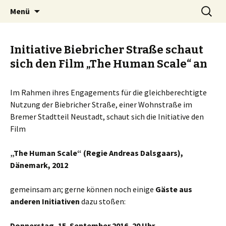
Zum
Suchen
BREMENIZE
Menü
Inhalt
nach:
springen
Initiative Biebricher Straße schaut
sich den Film „The Human Scale“ an
Im Rahmen ihres Engagements für die gleichberechtigte
Nutzung der Biebricher Straße, einer Wohnstraße im
Bremer Stadtteil Neustadt, schaut sich die Initiative den
Film
„The Human Scale“ (Regie Andreas Dalsgaars),
Dänemark, 2012
gemeinsam an; gerne können noch einige
Gäste aus
anderen Initiativen
dazu stoßen:
Donnerstag, 15. September 2016, 20 Uhr