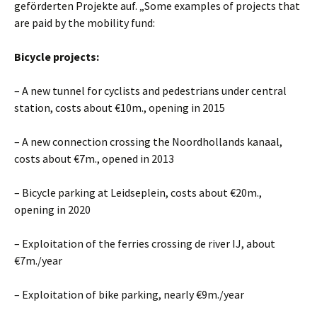
geförderten Projekte auf.
„Some examples of projects that
are paid by the mobility fund:
Bicycle projects:
– A new tunnel for cyclists and pedestrians under central
station, costs about
€
10m., opening in 2015
– A new connection crossing the Noordhollands kanaal,
costs about
€
7m., opened in 2013
– Bicycle parking at Leidseplein, costs about
€
20m.,
opening in 2020
– Exploitation of the ferries crossing de river IJ, about
€
7m./year
– Exploitation of bike parking, nearly
€
9m./year