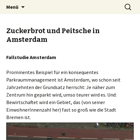
Zum
Suchen
BREMENIZE
Menü
Inhalt
nach:
springen
Zuckerbrot und Peitsche in
Amsterdam
Fallstudie Amsterdam
Prominentes Beispiel für ein konsequentes
Parkraummanagement ist Amsterdam, wo schon seit
Jahrzehnten der Grundsatz herrscht: Je näher zum
Zentrum hin geparkt wird, umso teurer wird es. Und:
Bewirtschaftet wird ein Gebiet, das (von seiner
EinwohnerInnenzahl her) fast so groß wie die Stadt
Bremen ist.