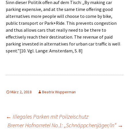
Sinn dieser Politik offen auf dem Tisch: „
By making car
parking expensive, and at the same time offering good
alternatives more people will choose to come by bike,
public transport or Park+Ride.
This prevents congestion
and thus allows cars that really need to be there to
effectively reach their destination.
The
revenue of paid
parking invested in alternatives for urban car traffic is well
spent.”[10.
Vgl. Lange: Amsterdam, S. 8]
März 2, 2018
Beatrix Wupperman
Beitrags-
←
Illegales Parken mit Polizeischutz
Bremer Hofnarretei No.1: „Schnäppchenjäger/in“
→