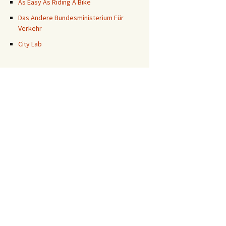
As Easy As Riding A Bike
Das Andere Bundesministerium Für
Verkehr
City Lab