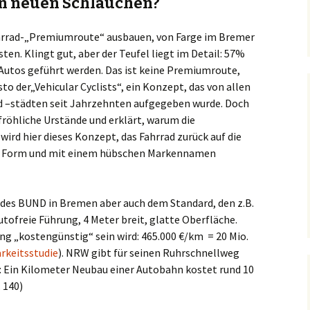
in neuen Schläuchen?
träge
Sicherheit
Premiumroute
Parking
Vehicular Cycling
hrrad-„Premiumroute“ ausbauen, von Farge im Bremer
ker
n. Klingt gut, aber der Teufel liegt im Detail: 57%
Autos geführt werden. Das ist keine Premiumroute,
e
o der„Vehicular Cyclists“, ein Konzept, das von allen
d –städten seit Jahrzehnten aufgegeben wurde. Doch
 fröhliche Urstände und erklärt, warum die
iträge
wird hier dieses Konzept, das Fahrrad zurück auf die
ter Form und mit einem hübschen Markennamen
 des BUND in Bremen aber auch dem Standard, den z.B.
utofreie Führung, 4 Meter breit, glatte Oberfläche.
ng „kostengünstig“ sein wird: 465.000 €/km
= 20 Mio.
rkeitsstudie
). NRW gibt für seinen Ruhrschnellweg
: Ein Kilometer Neubau einer Autobahn kostet rund 10
 140)