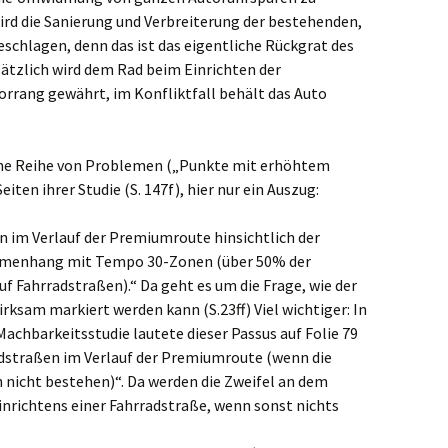
wird die Sanierung und Verbreiterung der bestehenden,
schlagen, denn das ist das eigentliche Rückgrat des
tzlich wird dem Rad beim Einrichten der
orrang gewährt, im Konfliktfall behält das Auto
eine Reihe von Problemen („Punkte mit erhöhtem
iten ihrer Studie (S. 147f), hier nur ein Auszug:
 im Verlauf der Premiumroute hinsichtlich der
menhang mit Tempo 30-Zonen (über 50% der
f Fahrradstraßen).“ Da geht es um die Frage, wie der
rksam markiert werden kann (S.23ff) Viel wichtiger: In
Machbarkeitsstudie lautete dieser Passus auf Folie 79
dstraßen im Verlauf der Premiumroute (wenn die
nicht bestehen)“. Da werden die Zweifel an dem
inrichtens einer Fahrradstraße, wenn sonst nichts