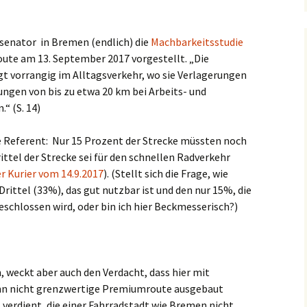
ssenator
in Bremen (endlich) die
Machbarkeitsstudie
ute am 13. September 2017 vorgestellt. „Die
t vorrangig im Alltagsverkehr, wo sie Verlagerungen
ungen von bis zu etwa 20 km bei Arbeits- und
“ (S. 14)
e Referent:
Nur 15 Prozent der Strecke müssten noch
ttel der Strecke sei für den schnellen Radverkehr
r Kurier vom 14.9.2017
). (Stellt sich die Frage, wie
ittel (33%), das gut nutzbar ist und den nur 15%, die
chlossen wird, oder bin ich hier Beckmesserisch?)
, weckt aber auch den Verdacht, dass hier mit
enn nicht grenzwertige Premiumroute ausgebaut
 verdient, die einer Fahrradstadt wie Bremen nicht