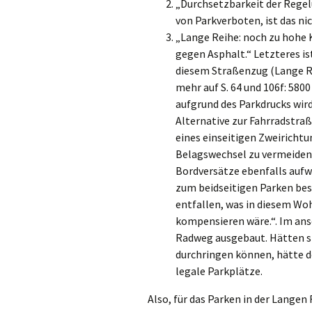
„Durchsetzbarkeit der Rege
von Parkverboten, ist das ni
„Lange Reihe: noch zu hohe 
gegen Asphalt.“ Letzteres ist 
diesem Straßenzug (Lange Re
mehr auf S. 64 und 106f: 5800
aufgrund des Parkdrucks wir
Alternative zur Fahrradstra
eines einseitigen Zweiricht
Belagswechsel zu vermeide
Bordversätze ebenfalls auf
zum beidseitigen Parken best
entfallen, was in diesem W
kompensieren wäre.“. Im ans
Radweg ausgebaut. Hätten sic
durchringen können, hätte d
legale Parkplätze.
Also, für das Parken in der Langen