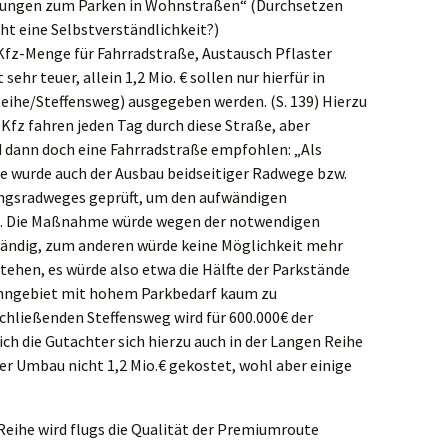
lungen zum Parken in Wohnstraßen“ (Durchsetzen
cht eine Selbstverständlichkeit?)
Kfz-Menge für Fahrradstraße, Austausch Pflaster
sehr teuer, allein 1,2 Mio. € sollen nur hierfür in
ihe/Steffensweg) ausgegeben werden. (S. 139) Hierzu
 Kfz fahren jeden Tag durch diese Straße, aber
d dann doch eine Fahrradstraße empfohlen: „Als
ße wurde auch der Ausbau beidseitiger Radwege bzw.
ungsradweges geprüft, um den aufwändigen
n. Die Maßnahme würde wegen der notwendigen
wändig, zum anderen würde keine Möglichkeit mehr
ehen, es würde also etwa die Hälfte der Parkstände
ohngebiet mit hohem Parkbedarf kaum zu
chließenden Steffensweg wird für 600.000€ der
h die Gutachter sich hierzu auch in der Langen Reihe
er Umbau nicht 1,2 Mio.€ gekostet, wohl aber einige
 Reihe wird flugs die Qualität der Premiumroute