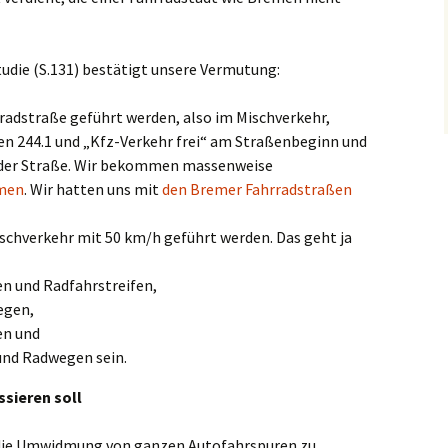
tudie (S.131) bestätigt unsere Vermutung:
rradstraße geführt werden, also im Mischverkehr,
n 244.1 und „Kfz-Verkehr frei“ am Straßenbeginn und
der Straße. Wir bekommen massenweise
emen
. Wir hatten uns mit
den Bremer Fahrradstraßen
ischverkehr mit 50 km/h geführt werden. Das geht ja
en und Radfahrstreifen,
egen,
en und
nd Radwegen sein.
ssieren soll
die
Umwidmung von ganzen Autofahrspuren zu