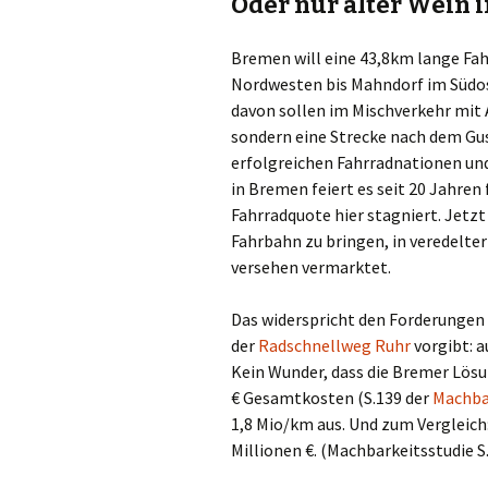
Oder nur alter Wein 
Beiträge
Denis Petri Bei
Bremen will eine 43,8km lange Fa
Olaf Dilling Beiträge
Katja Leyendec
Beiträge
Nordwesten bis Mahndorf im Südoste
davon sollen im Mischverkehr mit 
Richard Grassick Beiträge
Mark Peter Weg
sondern eine Strecke nach dem Gust
Beiträge
erfolgreichen Fahrradnationen un
Wolfgang Köhler-
Naumann Beiträge
in Bremen feiert es seit 20 Jahren
Tim Birkholz Be
Fahrradquote hier stagniert. Jetzt 
Fahrbahn zu bringen, in veredel
versehen vermarktet.
Das widerspricht den Forderungen
der
Radschnellweg Ruhr
vorgibt: a
Kein Wunder, dass die Bremer Lösu
€ Gesamtkosten (S.139 der
Machba
1,8 Mio/km aus. Und zum Vergleich
Millionen €. (Machbarkeitsstudie S.