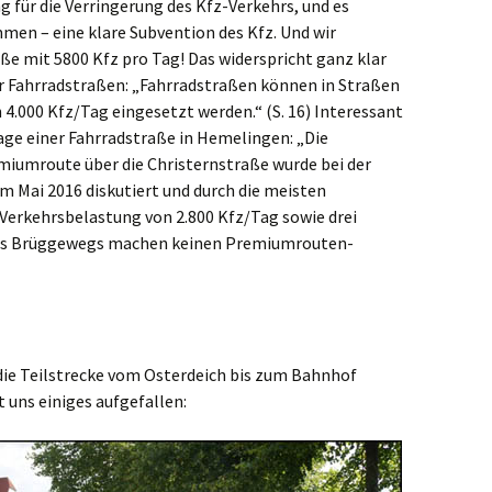
g für die Verringerung des Kfz-Verkehrs, und es
en – eine klare Subvention des Kfz. Und wir
e mit 5800 Kfz pro Tag! Das widerspricht ganz klar
r Fahrradstraßen: „Fahrradstraßen können in Straßen
 4.000 Kfz/Tag eingesetzt werden.“ (S. 16) Interessant
nlage einer Fahrradstraße in Hemelingen: „Die
miumroute über die Christernstraße wurde bei der
m Mai 2016 diskutiert und durch die meisten
 Verkehrsbelastung von 2.800 Kfz/Tag sowie drei
 des Brüggewegs machen keinen Premiumrouten-
die Teilstrecke vom Osterdeich bis zum Bahnhof
 uns einiges aufgefallen: