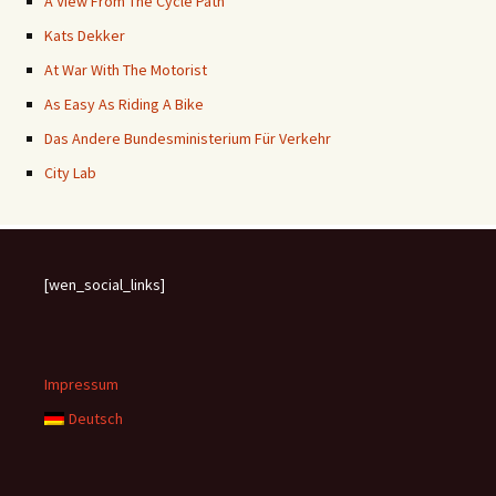
A View From The Cycle Path
Kats Dekker
At War With The Motorist
As Easy As Riding A Bike
Das Andere Bundesministerium Für Verkehr
City Lab
[wen_social_links]
Impressum
Deutsch