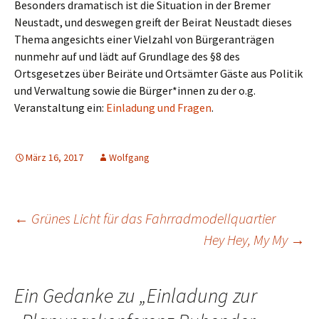
Besonders dramatisch ist die Situation in der Bremer
Neustadt, und deswegen greift der Beirat Neustadt dieses
Thema angesichts einer Vielzahl von Bürgeranträgen
nunmehr auf und lädt auf Grundlage des §8 des
Ortsgesetzes über Beiräte und Ortsämter Gäste aus Politik
und Verwaltung sowie die Bürger*innen zu der o.g.
Veranstaltung ein:
Einladung und Fragen
.
März 16, 2017
Wolfgang
Beitrags-
←
Grünes Licht für das Fahrradmodellquartier
Hey Hey, My My
→
Navigation
Ein Gedanke zu „
Einladung zur