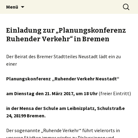
Zum
Suchen
BREMENIZE
Menü
Inhalt
nach:
springen
Einladung zur „Planungskonferenz
Ruhender Verkehr“ in Bremen
Der Beirat des Bremer Stadtteiles Neustadt lädt ein zu
einer
Planungskonferenz „Ruhender Verkehr Neustadt“
am Dienstag den 21. März 2017, um 18 Uhr
(freier Eintritt)
in der Mensa der Schule am Leibnizplatz, Schulstraße
24, 28199 Bremen.
Der sogenannte „Ruhende Verkehr“ führt vielerorts in
unseren Städten immer wieder zu Diskussionen und