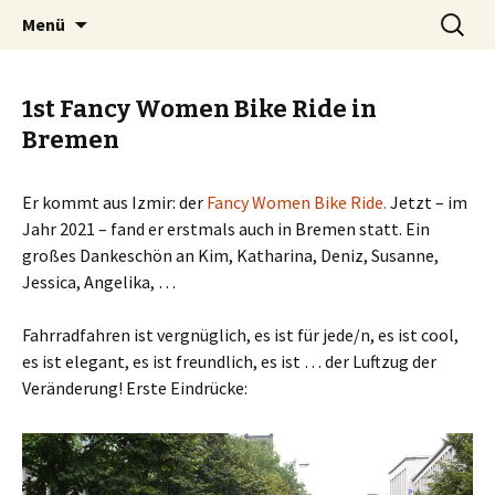
Zum
Suchen
BREMENIZE
Menü
Inhalt
nach:
springen
1st Fancy Women Bike Ride in
Bremen
Er kommt aus Izmir: der
Fancy Women Bike Ride.
Jetzt – im
Jahr 2021 – fand er erstmals auch in Bremen statt. Ein
großes Dankeschön an Kim, Katharina, Deniz, Susanne,
Jessica, Angelika, …
Fahrradfahren ist vergnüglich, es ist für jede/n, es ist cool,
es ist elegant, es ist freundlich, es ist … der Luftzug der
Veränderung! Erste Eindrücke: