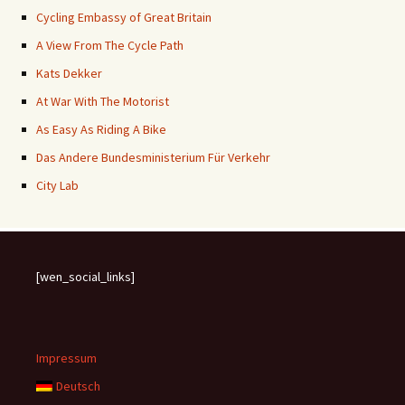
Cycling Embassy of Great Britain
A View From The Cycle Path
Kats Dekker
At War With The Motorist
As Easy As Riding A Bike
Das Andere Bundesministerium Für Verkehr
City Lab
[wen_social_links]
Impressum
Deutsch