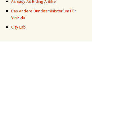
As Easy As Riding A Bike
Das Andere Bundesministerium Für
Verkehr
City Lab