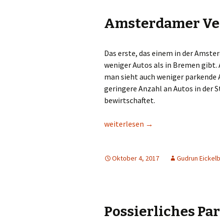
Amsterdamer Ve
Das erste, das einem in der Amster
weniger Autos als in Bremen gibt.
man sieht auch weniger parkende A
geringere Anzahl an Autos in der St
bewirtschaftet.
Amsterdamer Verkehrsimpression
weiterlesen
→
Oktober 4, 2017
Gudrun Eickel
Possierliches Par