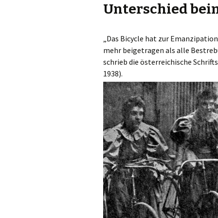
Unterschied bei
Beiträge
Denis Petri Bei
Olaf Dilling Beiträge
Katja Leyendec
Beiträge
„Das Bicycle hat zur Emanzipation
mehr beigetragen als alle Best
Richard Grassick Beiträge
Mark Peter Weg
schrieb die österreichische Schrif
Beiträge
Wolfgang Köhler-
1938).
Naumann Beiträge
Tim Birkholz Be