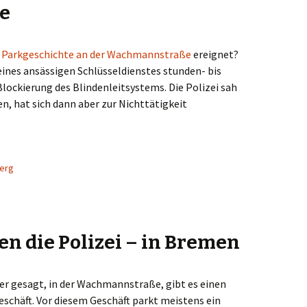
e
 Parkgeschichte an der Wachmannstraße
ereignet?
ines ansässigen Schlüsseldienstes stunden- bis
ockierung des Blindenleitsystems. Die Polizei sah
n, hat sich dann aber zur Nichttätigkeit
en in der Wachmannstraße
berg
n die Polizei – in Bremen
 gesagt, in der Wachmannstraße, gibt es einen
schäft. Vor diesem Geschäft parkt meistens ein