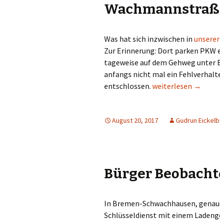
Wachmannstraß
Was hat sich inzwischen in
unserer
Zur Erinnerung: Dort parken PKW e
tageweise auf dem Gehweg unter Bl
anfangs nicht mal ein Fehlverhalte
Possierliches Park
entschlossen.
weiterlesen
→
August 20, 2017
Gudrun Eickel
Bürger Beobachte
In Bremen-Schwachhausen, genauer
Schlüsseldienst mit einem Ladenge