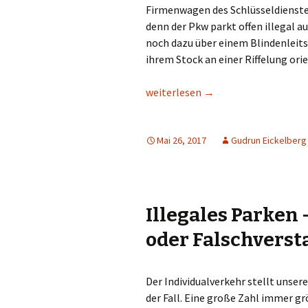
Firmenwagen des Schlüsseldienstes.
denn der Pkw parkt offen illegal 
noch dazu über einem Blindenleit
ihrem Stock an einer Riffelung ori
Bürger Beobachten die Polizei – i
weiterlesen
→
Mai 26, 2017
Gudrun Eickelberg
Illegales Parke
oder Falschverst
Der Individualverkehr stellt unser
der Fall. Eine große Zahl immer 