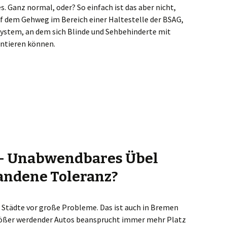
 Ganz normal, oder? So einfach ist das aber nicht,
auf dem Gehweg im Bereich einer Haltestelle der BSAG,
system, an dem sich Blinde und Sehbehinderte mit
entieren können.
n Bremen
n – Unabwendbares Übel
andene Toleranz?
e Städte vor große Probleme. Das ist auch in Bremen
größer werdender Autos beansprucht immer mehr Platz