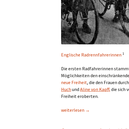
1
Englische Radrennfahrerinnen
Die ersten Radfahrerinnen stammt
Möglichkeiten den einschränkende
neue Freiheit
, die den Frauen durc
Huch
und
Aline von Kapff,
die sich 
Freiheit eroberten.
Männer und Frauen – Der kleine U
weiterlesen
→