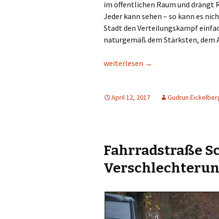
im öffentlichen Raum und drängt 
Jeder kann sehen – so kann es nich
Stadt den Verteilungskampf einfa
naturgemäß dem Stärksten, dem A
Illegales Parken – Unabwendbares
weiterlesen
→
April 12, 2017
Gudrun Eickelber
Fahrradstraße S
Verschlechterun