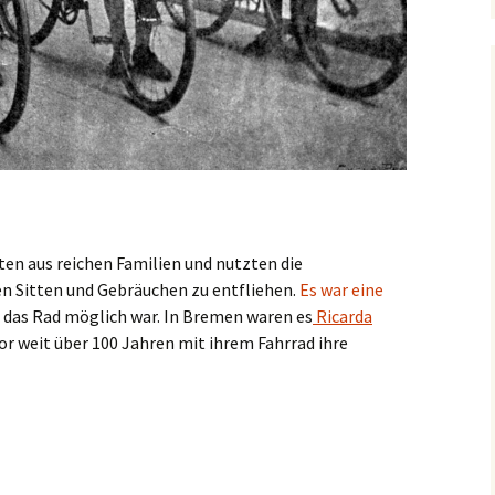
en aus reichen Familien und nutzten die
n Sitten und Gebräuchen zu entfliehen.
Es war eine
h das Rad möglich war. In Bremen waren es
Ricarda
vor weit über 100 Jahren mit ihrem Fahrrad ihre
nterschied beim Radfahren