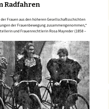
m Radfahren
träge
Sicherheit
Premiumroute
Parking
Vehicular Cycling
ker
 der Frauen aus den höheren Gesellschaftsschichten
rebungen der Frauenbewegung zusammengenommen,“
e
tstellerin und Frauenrechtlerin Rosa Mayreder (1858 –
iträge