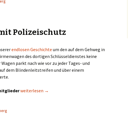
berg
mit Polizeischutz
nserer
endlosen Geschichte
um den auf dem Gehweg in
rmenwagen des dortigen Schlüsseldienstes keine
Wagen parkt nach wie vor zu jeder Tages- und
auf dem Blindenleitstreifen und über einem
erte.
Illegales Parken mit Polizeischutz
itglieder
weiterlesen
→
berg