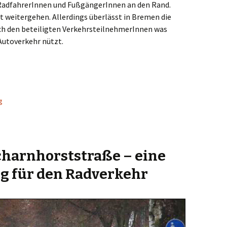
RadfahrerInnen und FußgängerInnen an den Rand.
t weitergehen. Allerdings überlässt in Bremen die
ch den beteiligten VerkehrsteilnehmerInnen was
utoverkehr nützt.
 Übel oder Falschverstandene Toleranz?
g
charnhorststraße – eine
g für den Radverkehr