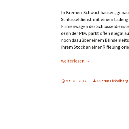
Beiträge
Denis Petri Bei
In Bremen-Schwachhausen, genauer
Olaf Dilling Beiträge
Katja Leyendec
Schlüsseldienst mit einem Ladenge
Beiträge
Firmenwagen des Schlüsseldienstes.
Richard Grassick Beiträge
denn der Pkw parkt offen illegal 
Mark Peter Weg
Beiträge
noch dazu über einem Blindenleit
Wolfgang Köhler-
ihrem Stock an einer Riffelung ori
Naumann Beiträge
Tim Birkholz Be
Bürger Beobachten die Polizei – i
weiterlesen
→
Mai 26, 2017
Gudrun Eickelberg