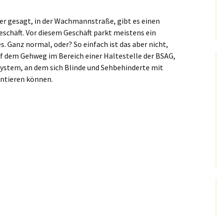
träge
 gesagt, in der Wachmannstraße, gibt es einen
Sicherheit
Premiumroute
Parking
Vehicular Cycling
ker
schäft. Vor diesem Geschäft parkt meistens ein
 Ganz normal, oder? So einfach ist das aber nicht,
auf dem Gehweg im Bereich einer Haltestelle der BSAG,
e
system, an dem sich Blinde und Sehbehinderte mit
entieren können.
iträge
n Bremen