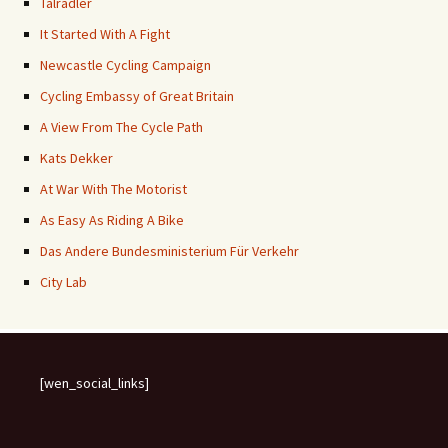
Talradler
It Started With A Fight
Newcastle Cycling Campaign
Cycling Embassy of Great Britain
A View From The Cycle Path
Kats Dekker
At War With The Motorist
As Easy As Riding A Bike
Das Andere Bundesministerium Für Verkehr
City Lab
[wen_social_links]