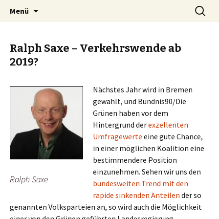
Zum
Suchen
BREMENIZE
Menü
Inhalt
nach:
springen
Ralph Saxe – Verkehrswende ab
2019?
Nächstes Jahr wird in Bremen
gewählt, und Bündnis90/Die
Grünen haben vor dem
Hintergrund der
exzellenten
Umfragewerte
eine gute Chance,
in einer möglichen Koalition eine
bestimmendere Position
einzunehmen. Sehen wir uns den
Ralph Saxe
bundesweiten Trend mit den
rapide sinkenden Anteilen
der so
genannten Volksparteien an, so wird auch die Möglichkeit
einer von den Grünen geführten Landesregierung