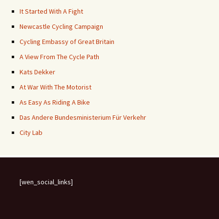
It Started With A Fight
Newcastle Cycling Campaign
Cycling Embassy of Great Britain
A View From The Cycle Path
Kats Dekker
At War With The Motorist
As Easy As Riding A Bike
Das Andere Bundesministerium Für Verkehr
City Lab
[wen_social_links]