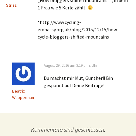
„How bloggers shifted mountains“*, in dem
Strizzi
1 Frau wie 5 Kerle zählt.
*http://www.cycling-
embassy.org.uk/blog/2015/12/15/how-
cycle-bloggers-shifted-mountains
August 29, 2016 um 2:19 p.m. Uhr
Du machst mir Mut, Günther!! Bin
gespannt auf Deine Beiträge!
Beatrix
Wupperman
Kommentare sind geschlossen.