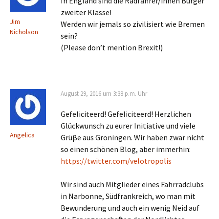
In England sind die Radfahrer/innen Burger
zweiter Klasse!
Jim
Werden wir jemals so zivilisiert wie Bremen
Nicholson
sein?
(Please don’t mention Brexit!)
August 29, 2016 um 3:38 p.m. Uhr
Gefeliciteerd! Gefeliciteerd! Herzlichen
Glückwunsch zu eurer Initiative und viele
Angelica
Grüβe aus Groningen. Wir haben zwar nicht
so einen schönen Blog, aber immerhin:
https://twitter.com/velotropolis
Wir sind auch Mitglieder eines Fahrradclubs
in Narbonne, Südfrankreich, wo man mit
Bewunderung und auch ein wenig Neid auf