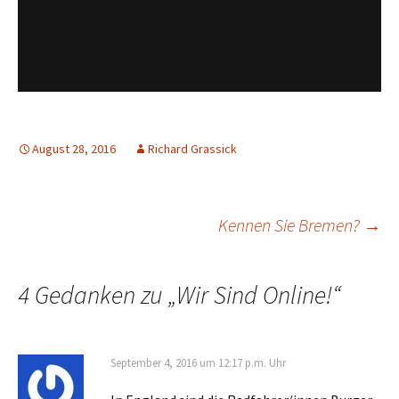
August 28, 2016
Richard Grassick
Beitrags-
Kennen Sie Bremen?
→
Navigation
4 Gedanken zu „
Wir Sind Online!
“
September 4, 2016 um 12:17 p.m. Uhr