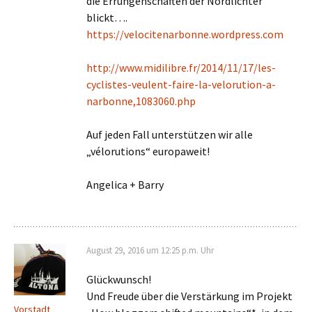
die Errungenschaften der Nordlichter
blickt….
https://velocitenarbonne.wordpress.com
http://www.midilibre.fr/2014/11/17/les-
cyclistes-veulent-faire-la-velorution-a-
narbonne,1083060.php
Auf jeden Fall unterstützen wir alle
„vélorutions“ europaweit!
Angelica + Barry
August 29, 2016 um 12:25 p.m. Uhr
Glückwunsch!
Und Freude über die Verstärkung im Projekt
Vorstadt