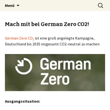
Zum
Suchen
BREMENIZE
Menü
Inhalt
nach:
springen
Mach mit bei German Zero CO2!
German Zero CO
ist eine groß angelegte Kampagne,
2
Deutschland bis 2035 insgesamt CO2-neutral zu machen.
Ausgangssituation: