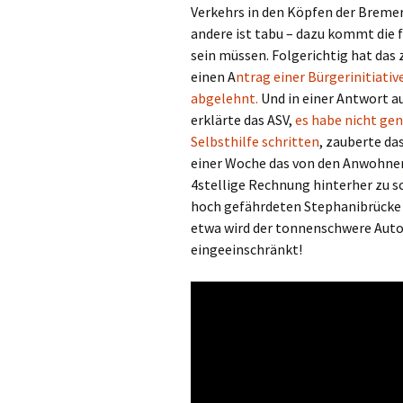
Verkehrs in den Köpfen der Bremer
andere ist tabu – dazu kommt die f
sein müssen. Folgerichtig hat das 
einen A
ntrag einer Bürgerinitiati
abgelehnt.
Und in einer Antwort a
erklärte das ASV,
es habe nicht ge
Selbsthilfe schritten
, zauberte da
einer Woche das von den Anwohner
4stellige Rechnung hinterher zu sc
hoch gefährdeten Stephanibrücke e
etwa wird der tonnenschwere Autove
eingeeinschränkt!