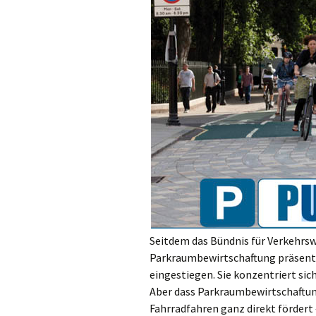
Beiträge
Denis Petri Bei
Olaf Dilling Beiträge
Katja Leyendec
Beiträge
Richard Grassick Beiträge
Mark Peter Weg
Beiträge
Wolfgang Köhler-
Naumann Beiträge
Tim Birkholz Be
Seitdem das Bündnis für Verkehrs
Parkraumbewirtschaftung präsentie
eingestiegen. Sie konzentriert sich
Aber dass Parkraumbewirtschaftun
Fahrradfahren ganz direkt fördert 