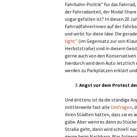
Fahrbahn-Politik” für das Fahrrad, s
der Fahrradanteil, der Modal Share
sogar gefallen ist? In diesen 20 J
FahrradfahrerInnen auf der Fahrb
und wirbt für diese Idee. Die gera
light”
(im Gegensatz zur von Klaus
Herbststraße) sind in diesem Geis
gerne auch von den Konservative
hierdurch wird dem Auto letztlic
werden zu Parkplätzen erklärt u
3.
Angst vor dem Protest de
Und drittens ist da die ständige A
mittlerweile fast alle
Umfragen
, 
ihren Städten hätten, dass sie es 
gäbe. Aber wenn es dann zu Stück
Straße geht, dann wird schnell nac
gerne beim Nachbarn. Was folgern