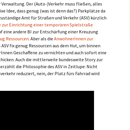
 Verwaltung. Der (Auto-)Verkehr muss fließen, alles
ixe Idee, dass genug (was ist denn das?) Parkplätze da
zuständige Amt für Straßen und Verkehr (ASV) kürzlich
ve zur Einrichtung einer temporären Spielstraße
uf eine andere BI zur Entschärfung einer Kreuzung
nug Ressourcen
. Aber als die
AnwohnerInnen zur
s ASV fix genug Ressourcen aus dem Hut, um binnen
Innen Geschaffene zu vernichten und auch sofort eine
hicken. Auch die mittlerweile bundesweite Story zur
rzählt die Philosophie des ASV in Zeitlupe: Nicht
rkehr reduziert, nein, der Platz fürs Fahrrad wird