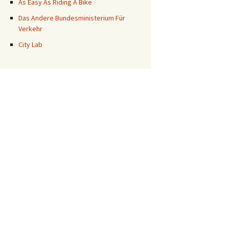
As Easy As Riding A Bike
Das Andere Bundesministerium Für
Verkehr
City Lab