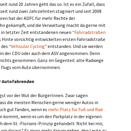
eit rund 20 Jahren geht das so. Ist es ein Zufall, dass
 seit rund zwei Jahrzehnten stagniert und seit 2008
ahren hat der ADFC für mehr Rechte der
ahn gekämpft, und die Verwaltung macht da gerne mit
de in letzter Zeit entstandenen neuen
“Fahrradstraßen
 Hinte vorsichtig entwickelten ersten Fahrradstraße
t des
“Vehicular Cycling”
entstanden. Und sie werden
n in der CDU oder auch dem ASV angenommen. Denn
h nichts genommen. Ganz im Gegenteil: alte Radwege
nd flugs vom Auto übernommen.
r Autofahrenden
ngst vor der Wut der BürgerInnen. Zwar sagen
dass die meisten Menschen gerne weniger Autos in
auch gut fänden, wenn es
mehr Platz für Fuß und Rad
en kommt, wenn es um den Parkplatz in der eigenen
h dem St.-Florians-Prinzip gehandelt: Nicht bei mir,
 wir daraus? Es muss mehr darum gehen, den Leute zu