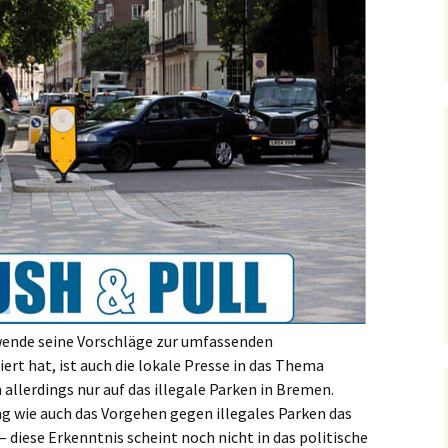
träge
Sicherheit
Premiumroute
Parking
Vehicular Cycling
ker
e
iträge
wende seine Vorschläge zur umfassenden
rt hat, ist auch die lokale Presse in das Thema
 allerdings nur auf das illegale Parken in Bremen.
g wie auch das Vorgehen gegen illegales Parken das
– diese Erkenntnis scheint noch nicht in das politische