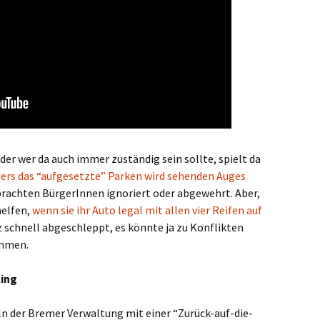
der wer da auch immer zuständig sein sollte, spielt da
ders das “aufgesetzte” Parken wird sehenden Auges
rachten BürgerInnen ignoriert oder abgewehrt. Aber,
helfen,
wenn sie ihr Auto legal mit allen vier Reifen auf
z schnell abgeschleppt, es könnte ja zu Konflikten
ommen.
ling
ln der Bremer Verwaltung mit einer “Zurück-auf-die-