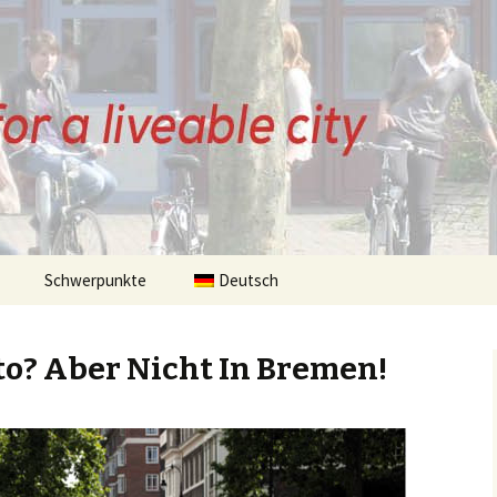
ZE
Schwerpunkte
Deutsch
Bremen
Fahrradgeschichte
to? Aber Nicht In Bremen!
sky
Bürgerinitiativen
Infrastruktur
Fahrradstraße
Beiträge
Stadtentwicklung
Parken
Lebensqualität