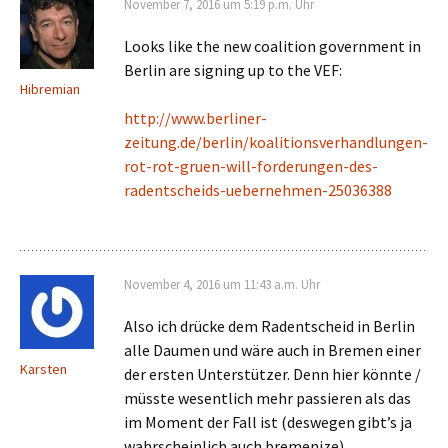
November 7, 2016 um 5:19 p.m. Uhr
Looks like the new coalition government in
Berlin are signing up to the VEF:
Hibremian
http://www.berliner-
zeitung.de/berlin/koalitionsverhandlungen-
rot-rot-gruen-will-forderungen-des-
radentscheids-uebernehmen-25036388
November 4, 2016 um 11:43 a.m. Uhr
Also ich drücke dem Radentscheid in Berlin
alle Daumen und wäre auch in Bremen einer
Karsten
der ersten Unterstützer. Denn hier könnte /
müsste wesentlich mehr passieren als das
im Moment der Fall ist (deswegen gibt’s ja
wahrscheinlich auch bremenize).