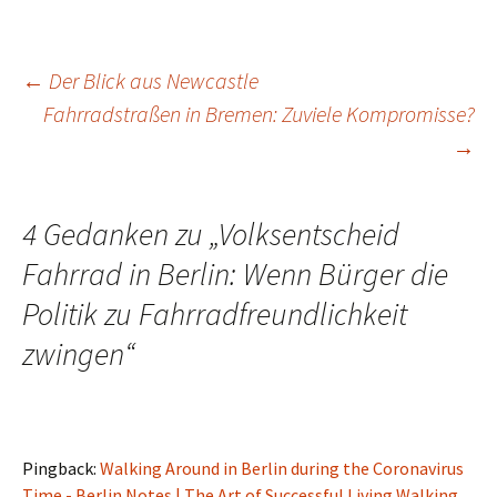
Beitrags-
←
Der Blick aus Newcastle
Fahrradstraßen in Bremen: Zuviele Kompromisse?
→
Navigation
4 Gedanken zu „
Volksentscheid
Fahrrad in Berlin: Wenn Bürger die
Politik zu Fahrradfreundlichkeit
zwingen
“
Pingback:
Walking Around in Berlin during the Coronavirus
Time - Berlin Notes | The Art of Successful Living Walking