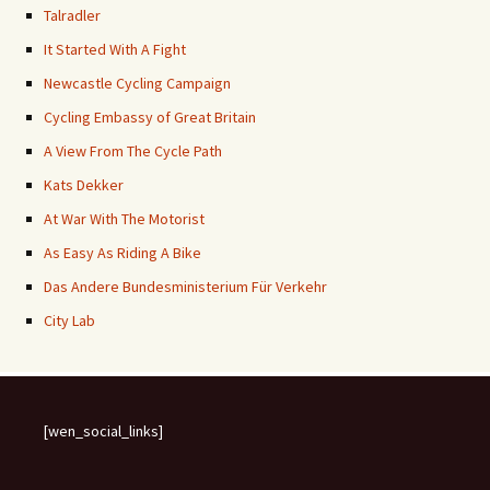
Talradler
It Started With A Fight
Newcastle Cycling Campaign
Cycling Embassy of Great Britain
A View From The Cycle Path
Kats Dekker
At War With The Motorist
As Easy As Riding A Bike
Das Andere Bundesministerium Für Verkehr
City Lab
[wen_social_links]