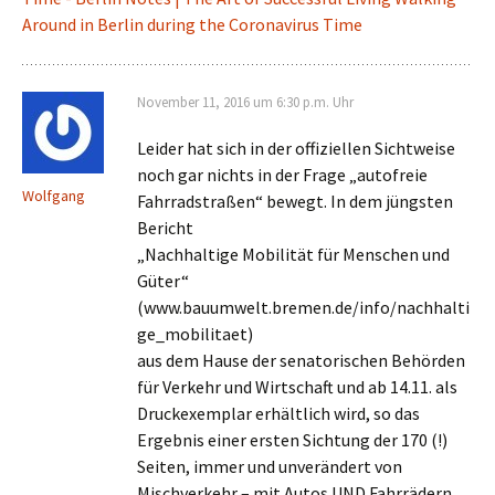
Around in Berlin during the Coronavirus Time
November 11, 2016 um 6:30 p.m. Uhr
Leider hat sich in der offiziellen Sichtweise
noch gar nichts in der Frage „autofreie
Wolfgang
Fahrradstraßen“ bewegt. In dem jüngsten
Bericht
„Nachhaltige Mobilität für Menschen und
Güter“
(www.bauumwelt.bremen.de/info/nachhalti
ge_mobilitaet)
aus dem Hause der senatorischen Behörden
für Verkehr und Wirtschaft und ab 14.11. als
Druckexemplar erhältlich wird, so das
Ergebnis einer ersten Sichtung der 170 (!)
Seiten, immer und unverändert von
Mischverkehr – mit Autos UND Fahrrädern