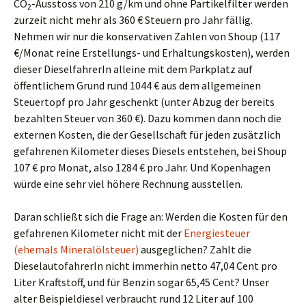
CO
-Ausstoss von 210 g/km und ohne Partikelfilter werden
2
zurzeit nicht mehr als 360 € Steuern pro Jahr fällig.
Nehmen wir nur die konservativen Zahlen von Shoup (117
€/Monat reine Erstellungs- und Erhaltungskosten), werden
dieser DieselfahrerIn alleine mit dem Parkplatz auf
öffentlichem Grund rund 1044 € aus dem allgemeinen
Steuertopf pro Jahr geschenkt (unter Abzug der bereits
bezahlten Steuer von 360 €). Dazu kommen dann noch die
externen Kosten, die der Gesellschaft für jeden zusätzlich
gefahrenen Kilometer dieses Diesels entstehen, bei Shoup
107 € pro Monat, also 1284 € pro Jahr. Und Kopenhagen
würde eine sehr viel höhere Rechnung ausstellen.
Daran schließt sich die Frage an: Werden die Kosten für den
gefahrenen Kilometer nicht mit der
Energiesteuer
(ehemals Mineralölsteuer)
ausgeglichen? Zahlt die
DieselautofahrerIn nicht immerhin netto 47,04 Cent pro
Liter Kraftstoff, und für Benzin sogar 65,45 Cent? Unser
alter Beispieldiesel verbraucht rund 12 Liter auf 100