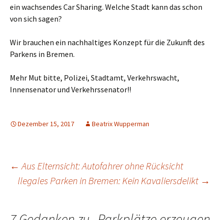
ein wachsendes Car Sharing. Welche Stadt kann das schon
von sich sagen?
Wir brauchen ein nachhaltiges Konzept für die Zukunft des
Parkens in Bremen.
Mehr Mut bitte, Polizei, Stadtamt, Verkehrswacht,
Innensenator und Verkehrssenator!!
Dezember 15, 2017
Beatrix Wupperman
Beitrags-
←
Aus Elternsicht: Autofahrer ohne Rücksicht
llegales Parken in Bremen: Kein Kavaliersdelikt
→
Navigation
7 Gedanken zu „
Parkplätze erzeugen