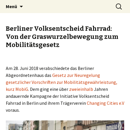
Zum
Suchen
BREMENIZE
Menü
Inhalt
nach:
springen
Berliner Volksentscheid Fahrrad:
Von der Graswurzelbewegung zum
Mobilitätsgesetz
Am 28. Juni 2018 verabschiedete das Berliner
Abgeordnetenhaus das
Gesetz zur Neuregelung
gesetzlicher Vorschriften zur Mobilitätsgewährleistung,
kurz MobiG
. Dem ging eine über
zweieinhalb
Jahren
andauernde Kampagne der Initiative Volksentscheid
Fahrrad in Berlin und ihrem Trägerverein
Changing Cities e.V
voraus.