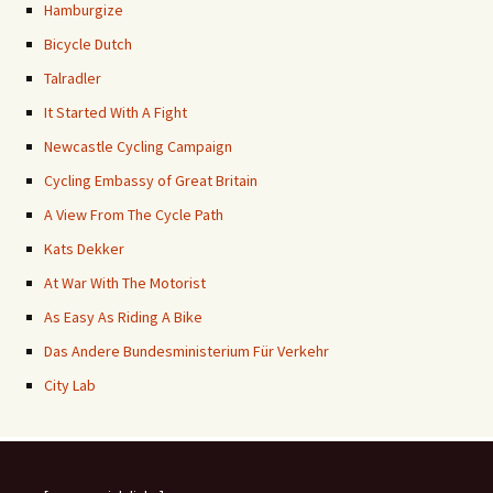
Hamburgize
Bicycle Dutch
Talradler
It Started With A Fight
Newcastle Cycling Campaign
Cycling Embassy of Great Britain
A View From The Cycle Path
Kats Dekker
At War With The Motorist
As Easy As Riding A Bike
Das Andere Bundesministerium Für Verkehr
City Lab