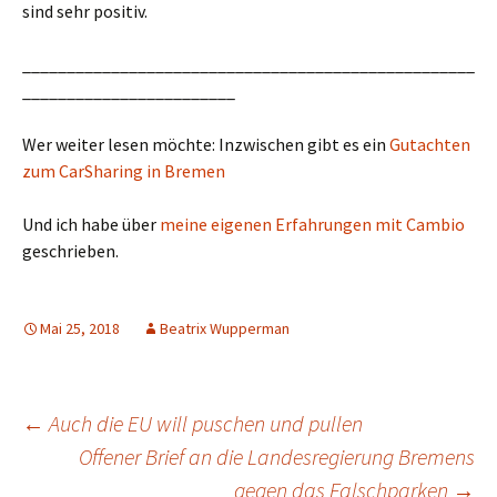
sind sehr positiv.
___________________________________________________
________________________
Wer weiter lesen möchte: Inzwischen gibt es ein
Gutachten
zum CarSharing in Bremen
Und ich habe über
meine eigenen Erfahrungen mit Cambio
geschrieben.
Mai 25, 2018
Beatrix Wupperman
Beitrags-
←
Auch die EU will puschen und pullen
Offener Brief an die Landesregierung Bremens
gegen das Falschparken
→