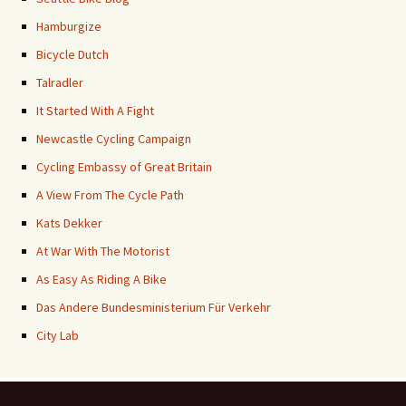
Hamburgize
Bicycle Dutch
Talradler
It Started With A Fight
Newcastle Cycling Campaign
Cycling Embassy of Great Britain
A View From The Cycle Path
Kats Dekker
At War With The Motorist
As Easy As Riding A Bike
Das Andere Bundesministerium Für Verkehr
City Lab