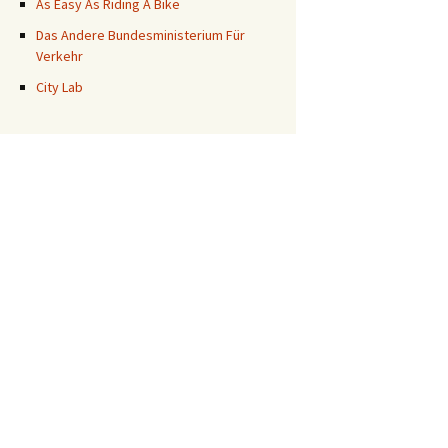
As Easy As Riding A Bike
Das Andere Bundesministerium Für
Verkehr
City Lab