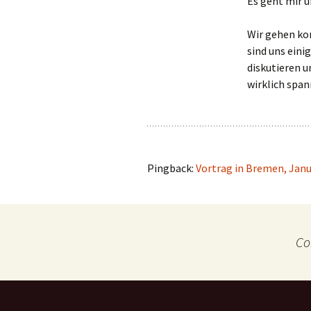
Es geht mir 
Wir gehen ko
sind uns eini
diskutieren u
wirklich spa
Pingback:
Vortrag in Bremen, Janu
Co