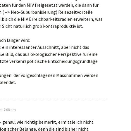
äten für den MIV freigesetzt werden, die dann für
n ( –> Neo-Suburbanisierung) Reisezeitvorteile
b sich die MIV Erreichbarkeitsradien erweitern, was
 Sicht natürlich grob kontraproduktiv ist.
och länger wird:
: ein interessanter Ausschnitt, aber nicht das
 Bild, das aus ökologischer Perspektive für eine
zte verkehrspolitische Entscheidungsgrundlage
kungen’ der vorgeschlagenen Massnahmen werden
blendet.
at 7:08 pm
– genau, wie richtig bemerkt, ermittle ich nicht
ogischer Belange, denn die sind bisher nicht