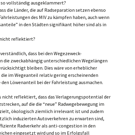
 so vollständig ausgeklammert?
dass die Länder, die auf Radseparation setzen ebenso
Fahrleistungen des MIV zu kämpfen haben, auch wenn
anteile” in den Städten signifikant höher sind als in
icht reflektiert?
nverständlich, dass bei den Wegezeweck-
en die zweckabhängig unterschiedlichen Wegelängen
rücksichtigt bleiben. Dies wäre von erheblicher
. die im Wegeanteil relativ gering erscheinenden
 den Löwenanteil bei der Fahrleistung ausmachen.
s nicht reflektiert, dass das Verlagerungspotential der
zstrecken, auf die die “neue” Radwegebewegung im
ielt, ökologisch ziemlich irrelevant ist und zudem
tzlich induzierten Autoverkehren zu erwarten sind,
fiziente Radverkehr als anti-congestion in den
ichen eingesetzt wird und so im Erfolgsfall