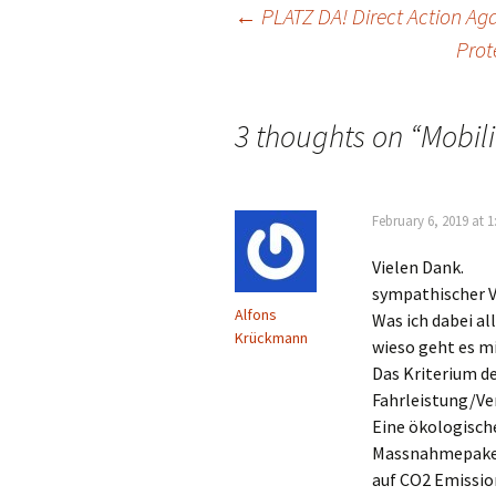
Post
←
PLATZ DA! Direct Action Aga
Prot
navigation
3 thoughts on “
Mobili
February 6, 2019 at 
Vielen Dank.
sympathischer V
Alfons
Was ich dabei al
Krückmann
wieso geht es 
Das Kriterium d
Fahrleistung/Ve
Eine ökologisch
Massnahmepakete
auf CO2 Emissio