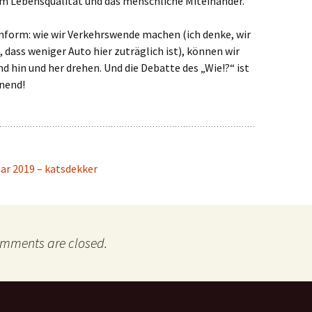
um Lebensqualität und das menschliche Miteinander.
nform: wie wir Verkehrswende machen (ich denke, wir
g, dass weniger Auto hier zuträglich ist), können wir
nd hin und her drehen. Und die Debatte des „Wie!?“ ist
nnend!
ar 2019 – katsdekker
mments are closed.