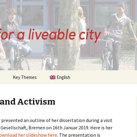
ZE
Key Themes
English
History of Bremen
Cycling
s and Activism
 Posts
Citizens Initiative
presented an outline of her dissertation during a visit
sts
Infrastructure
Cycle Streets
esellschaft, Bremen on 16th Januar 2019. Here is her
ownload her slideshow here
. The presentation is
Urban Planning
Parking
Quality of Life