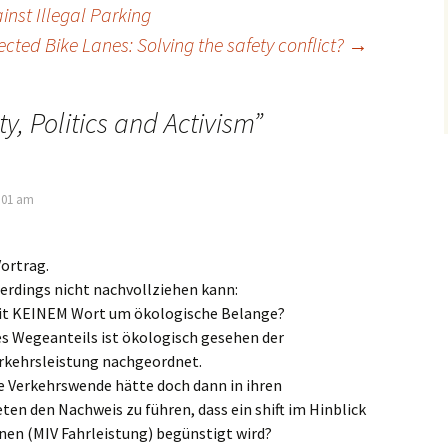
inst Illegal Parking
ected Bike Lanes: Solving the safety conflict?
→
ty, Politics and Activism
”
1:01 am
ortrag.
lerdings nicht nachvollziehen kann:
mit KEINEM Wort um ökologische Belange?
es Wegeanteils ist ökologisch gesehen der
rkehrsleistung nachgeordnet.
e Verkehrswende hätte doch dann in ihren
n den Nachweis zu führen, dass ein shift im Hinblick
nen (MIV Fahrleistung) begünstigt wird?