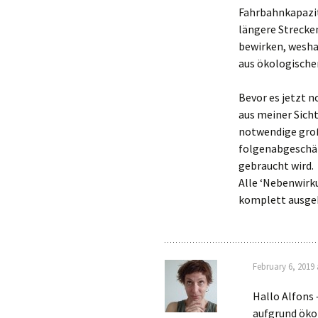
Fahrbahnkapazit
längere Strecke
bewirken, weshal
aus ökologischer
Bevor es jetzt n
aus meiner Sicht
notwendige große
folgenabgeschät
gebraucht wird.
Alle ‘Nebenwir
komplett ausge
February 6, 2019 
Hallo Alfons 
aufgrund ökol