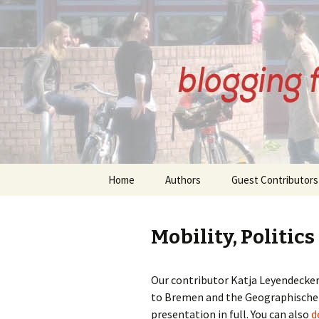
BREMENI
Skip
Home
Authors
Guest Contributors
to
content
About Our Authors
About Our Guest
Contributors
Mobility, Politic
Anne Kirkham Posts
Angelika Schlansky
Beatrix Wupperman
Our contributor Katja Leyendecker 
Posts
Bernd Thomsen Po
to Bremen and the Geographische G
presentation in full. You can also
d
Gudrun Eickelberg Posts
Denis Petri Posts