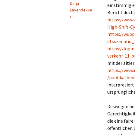
Katja
einstimmig e
Leyendekke
Bericht doch
r
https://www.
High-Shift-C
https://wupp
etsszenario_
https://logi
verkehr-11-p
mit der zitie
https://www.
/publikation
interpretiert
ursprünglich
Deswegen beri
Gerechtigkei
die eine fair
öffentlichen 