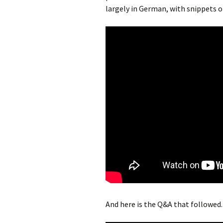
largely in German, with snippets o
Olaf Dilling Posts
Katja Leyendecker 
Richard Grassick Posts
Mark Peter Wege P
Wolfgang Köhler-
Tim Birkholz Posts
Naumann Posts
And here is the Q&A that followed.