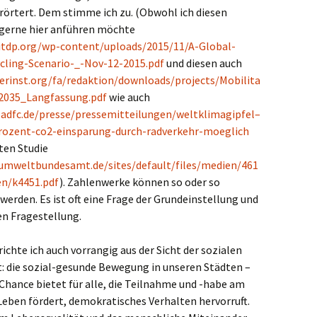
rörtert. Dem stimme ich zu. (Obwohl ich diesen
 gerne hier anführen möchte
itdp.org/wp-content/uploads/2015/11/A-Global-
ycling-Scenario-_-Nov-12-2015.pdf
und diesen auch
erinst.org/fa/redaktion/downloads/projects/Mobilita
2035_Langfassung.pdf
wie auch
n.adfc.de/presse/pressemitteilungen/weltklimagipfel–
rozent-co2-einsparung-durch-radverkehr-moeglich
rten Studie
umweltbundesamt.de/sites/default/files/medien/461
en/k4451.pdf
). Zahlenwerke können so oder so
 werden. Es ist oft eine Frage der Grundeinstellung und
en Fragestellung.
chte ich auch vorrangig aus der Sicht der sozialen
t: die sozial-gesunde Bewegung in unseren Städten –
e Chance bietet für alle, die Teilnahme und -habe am
Leben fördert, demokratisches Verhalten hervorruft.